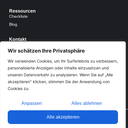
Ressourcen
Checkliste
Blog
Kontakt
E-Mail
Wir schätzen Ihre Privatsphäre
Kontakt
Wir verwenden Cookies, um Ihr Surferlebnis zu verbessern,
Barrierefreiheit
personalisierte Anzeigen oder Inhalte einzusetzen und
Gibt es etwas auf dieser Seite, dass nicht
unseren Datenverkehr zu analysieren. Wenn Sie auf „Alle
barrierfrei zugänglich ist? Dann informieren Sie
akzeptieren" klicken, stimmen Sie der Anwendung von
uns bitte.
Cookies zu.
Anpassen
Alles ablehnen
©2026. Design made by
Alle akzeptieren
Design Pirates
. Alle Rechte gesichert.